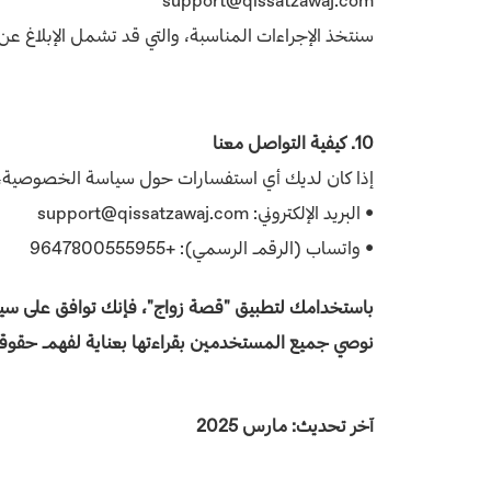
support@qissatzawaj.com
سنتخذ الإجراءات المناسبة، والتي قد تشمل الإبلاغ 
10. كيفية التواصل معنا
إذا كان لديك أي استفسارات حول سياسة الخصوصية، ي
• البريد الإلكتروني: support@qissatzawaj.com
• واتساب (الرقم الرسمي): +9647800555955
باستخدامك لتطبيق "قصة زواج"، فإنك توافق على س
نوصي جميع المستخدمين بقراءتها بعناية لفهم حقو
آخر تحديث: مارس 2025